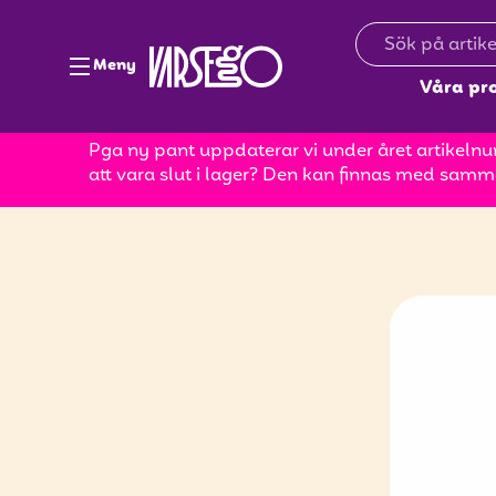
Meny
Våra pr
Pga ny pant uppdaterar vi under året artikelnum
att vara slut i lager? Den kan finnas med samm