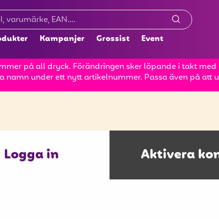
odukter
Kampanjer
Grossist
Event
mer på all dryck. Förändringen sker löpande i takt med at
a namn under ett nytt artikelnummer. Passa även på att up
Logga in
Aktivera ko