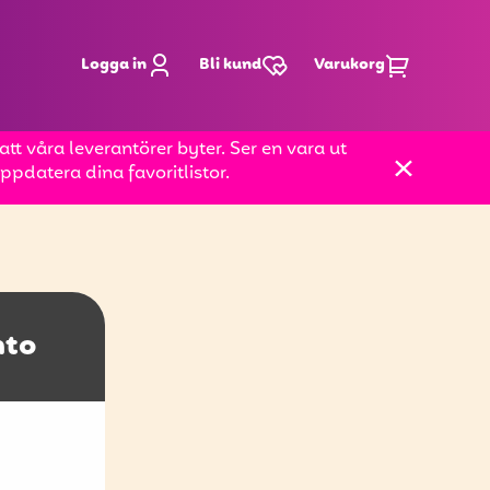
Logga in
Bli kund
Varukorg
t våra leverantörer byter. Ser en vara ut
pdatera dina favoritlistor.
nto