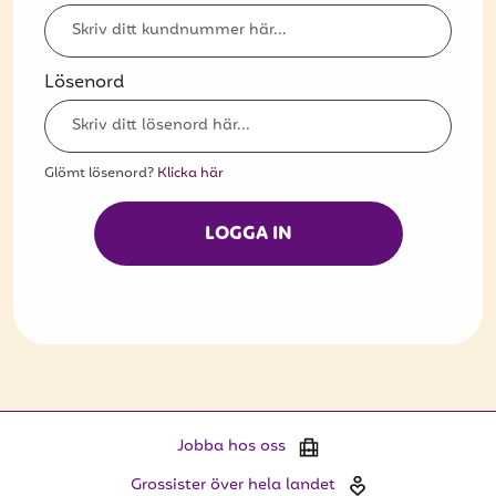
Bli kund
Hitta din grossist
Lösenord
Hållbarhet
Jobba hos oss
Glömt lösenord?
Klicka här
Kontakta oss
LOGGA IN
Om oss
Glassutbildningar
Event
Logga in
Jobba hos oss
Vill du få erbjudanden och vara den första
Grossister över hela landet