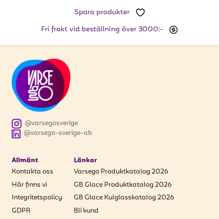
att få uppdateringar kring kampanjer?
Spara produkter
Ange din e-postadress nedan för att ta del av våra
nyheter och erbjudanden.
Fri frakt vid beställning över 3000:-
E-postadress
PRENUMERERA
@varsegosverige
@varsego-sverige-ab
Allmänt
Länkar
Kontakta oss
Varsego Produktkatalog 2026
Här finns vi
GB Glace Produktkatalog 2026
Integritetspolicy
GB Glace Kulglasskatalog 2026
GDPR
Bli kund