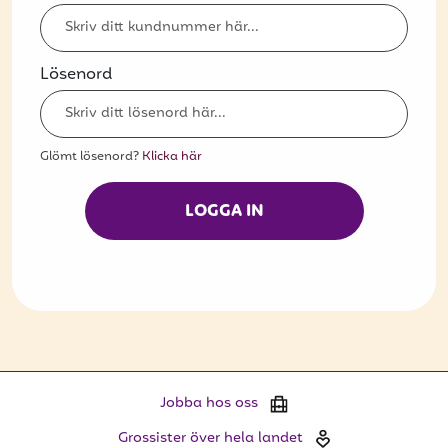
Bli kund
Hitta din grossist
Lösenord
Hållbarhet
Jobba hos oss
Glömt lösenord?
Klicka här
Kontakta oss
LOGGA IN
Om oss
Glassutbildningar
Event
Logga in
Jobba hos oss
Vill du få erbjudanden och vara den första
Grossister över hela landet