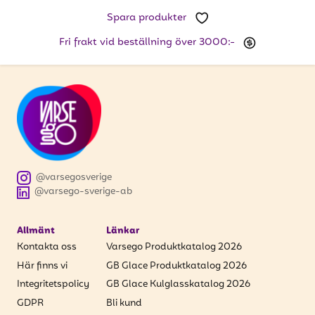
att få uppdateringar kring kampanjer?
Spara produkter
Ange din e-postadress nedan för att ta del av våra
nyheter och erbjudanden.
Fri frakt vid beställning över 3000:-
E-postadress
PRENUMERERA
@varsegosverige
@varsego-sverige-ab
Allmänt
Länkar
Kontakta oss
Varsego Produktkatalog 2026
Här finns vi
GB Glace Produktkatalog 2026
Integritetspolicy
GB Glace Kulglasskatalog 2026
GDPR
Bli kund