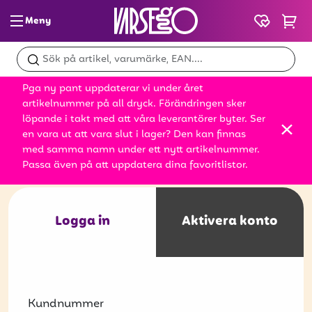
Meny
Glass & slush
Pga ny pant uppdaterar vi under året
Dryck
artikelnummer på all dryck. Förändringen sker
löpande i takt med att våra leverantörer byter. Ser
Snacks
en vara ut att vara slut i lager? Den kan finnas
med samma namn under ett nytt artikelnummer.
Mat
Passa även på att uppdatera dina favoritlistor.
Bröd
Logga in
Aktivera konto
Leksaker
Kampanjer
Kundnummer