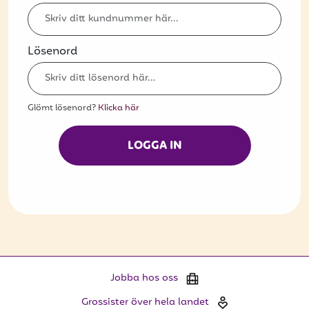
Bli kund
Hitta din grossist
Lösenord
Hållbarhet
Jobba hos oss
Glömt lösenord?
Klicka här
Kontakta oss
LOGGA IN
Om oss
Glassutbildningar
Event
Logga in
Jobba hos oss
Vill du få erbjudanden och vara den första
Grossister över hela landet