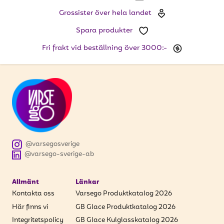
att få uppdateringar kring kampanjer?
Grossister över hela landet
Ange din e-postadress nedan för att ta del av våra
nyheter och erbjudanden.
Spara produkter
Fri frakt vid beställning över 3000:-
E-postadress
PRENUMERERA
@varsegosverige
@varsego-sverige-ab
Allmänt
Länkar
Kontakta oss
Varsego Produktkatalog 2026
Här finns vi
GB Glace Produktkatalog 2026
Integritetspolicy
GB Glace Kulglasskatalog 2026