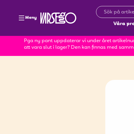
Meny
Våra pr
Pga ny pant uppdaterar vi under året artikelnum
att vara slut i lager? Den kan finnas med samm