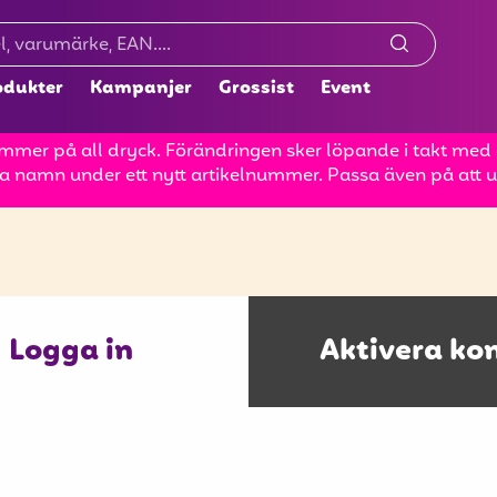
odukter
Kampanjer
Grossist
Event
mer på all dryck. Förändringen sker löpande i takt med at
a namn under ett nytt artikelnummer. Passa även på att up
Logga in
Aktivera ko