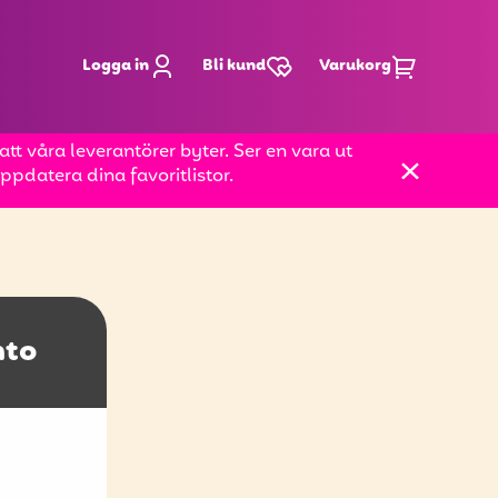
Logga in
Bli kund
Varukorg
t våra leverantörer byter. Ser en vara ut
pdatera dina favoritlistor.
nto