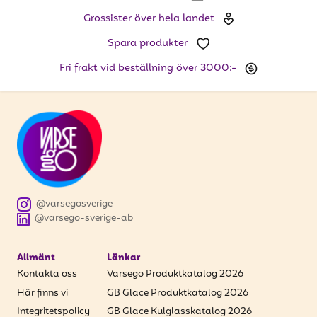
att få uppdateringar kring kampanjer?
Grossister över hela landet
Ange din e-postadress nedan för att ta del av våra
nyheter och erbjudanden.
Spara produkter
Fri frakt vid beställning över 3000:-
E-postadress
PRENUMERERA
@varsegosverige
@varsego-sverige-ab
Allmänt
Länkar
Kontakta oss
Varsego Produktkatalog 2026
Här finns vi
GB Glace Produktkatalog 2026
Integritetspolicy
GB Glace Kulglasskatalog 2026