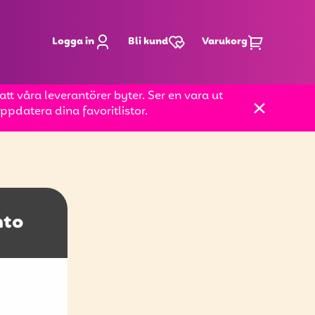
Logga in
Bli kund
Varukorg
t våra leverantörer byter. Ser en vara ut
pdatera dina favoritlistor.
nto