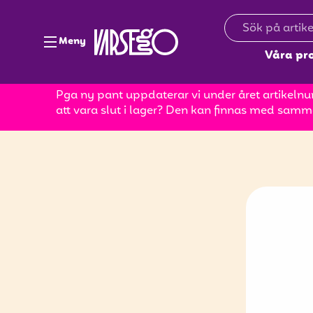
Meny
Våra pr
Pga ny pant uppdaterar vi under året artikelnum
att vara slut i lager? Den kan finnas med samm