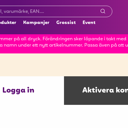
odukter
Kampanjer
Grossist
Event
mer på all dryck. Förändringen sker löpande i takt med at
a namn under ett nytt artikelnummer. Passa även på att up
Logga in
Aktivera ko