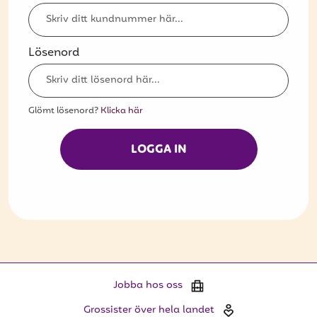
Bli kund
Hitta din grossist
Lösenord
Hållbarhet
Jobba hos oss
Glömt lösenord?
Klicka här
Kontakta oss
LOGGA IN
Om oss
Glassutbildningar
Event
Logga in
Jobba hos oss
Vill du få erbjudanden och vara den första
Grossister över hela landet