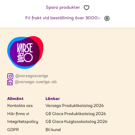
att få uppdateringar kring kampanjer?
Spara produkter
Ange din e-postadress nedan för att ta del av våra
nyheter och erbjudanden.
Fri frakt vid beställning över 3000:-
E-postadress
PRENUMERERA
@varsegosverige
@varsego-sverige-ab
Allmänt
Länkar
Kontakta oss
Varsego Produktkatalog 2026
Här finns vi
GB Glace Produktkatalog 2026
Integritetspolicy
GB Glace Kulglasskatalog 2026
GDPR
Bli kund