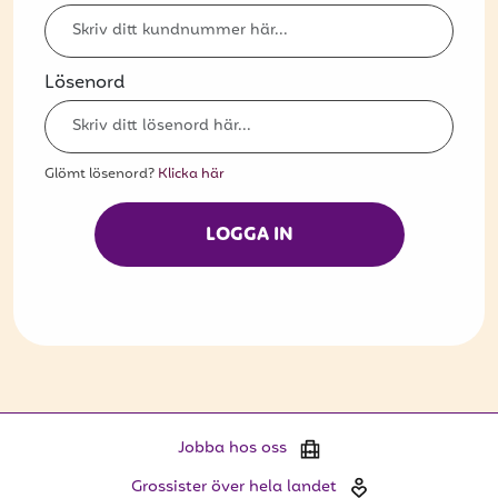
Bli kund
Hitta din grossist
Lösenord
Hållbarhet
Jobba hos oss
Glömt lösenord?
Klicka här
Kontakta oss
LOGGA IN
Om oss
Glassutbildningar
Event
Logga in
Jobba hos oss
Vill du få erbjudanden och vara den första
Grossister över hela landet