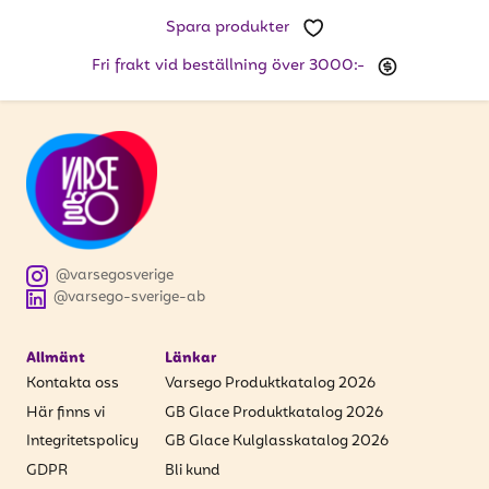
att få uppdateringar kring kampanjer?
Spara produkter
Ange din e-postadress nedan för att ta del av våra
nyheter och erbjudanden.
Fri frakt vid beställning över 3000:-
E-postadress
PRENUMERERA
@varsegosverige
@varsego-sverige-ab
Allmänt
Länkar
Kontakta oss
Varsego Produktkatalog 2026
Här finns vi
GB Glace Produktkatalog 2026
Integritetspolicy
GB Glace Kulglasskatalog 2026
GDPR
Bli kund