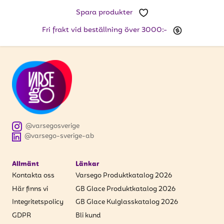
att få uppdateringar kring kampanjer?
Spara produkter
Ange din e-postadress nedan för att ta del av våra
nyheter och erbjudanden.
Fri frakt vid beställning över 3000:-
E-postadress
PRENUMERERA
@varsegosverige
@varsego-sverige-ab
Allmänt
Länkar
Kontakta oss
Varsego Produktkatalog 2026
Här finns vi
GB Glace Produktkatalog 2026
Integritetspolicy
GB Glace Kulglasskatalog 2026
GDPR
Bli kund