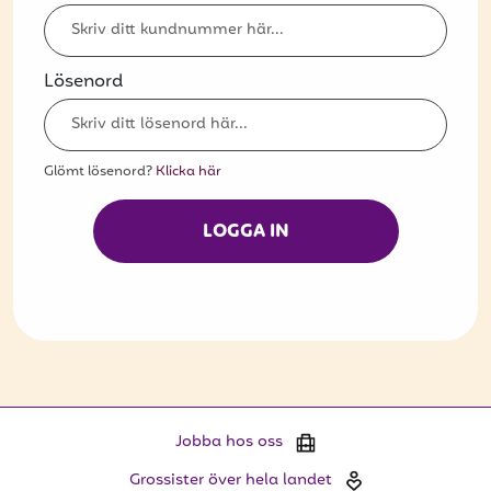
Bli kund
Hitta din grossist
Lösenord
Hållbarhet
Jobba hos oss
Glömt lösenord?
Klicka här
Kontakta oss
LOGGA IN
Om oss
Glassutbildningar
Event
Logga in
Jobba hos oss
Vill du få erbjudanden och vara den första
Grossister över hela landet