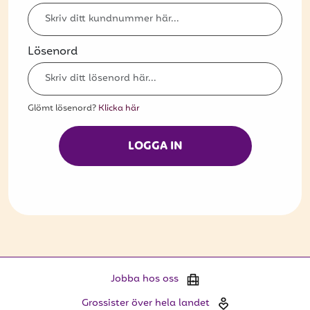
Bli kund
Hitta din grossist
Lösenord
Hållbarhet
Jobba hos oss
Glömt lösenord?
Klicka här
Kontakta oss
LOGGA IN
Om oss
Glassutbildningar
Event
Logga in
Jobba hos oss
Vill du få erbjudanden och vara den första
Grossister över hela landet