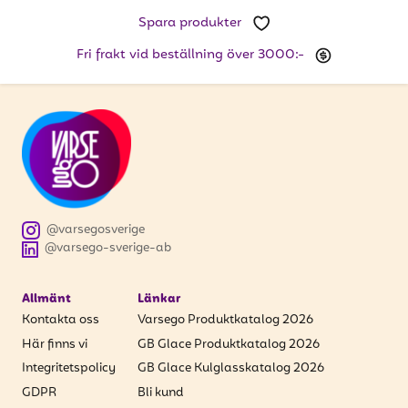
att få uppdateringar kring kampanjer?
Spara produkter
Ange din e-postadress nedan för att ta del av våra
nyheter och erbjudanden.
Fri frakt vid beställning över 3000:-
E-postadress
PRENUMERERA
@varsegosverige
@varsego-sverige-ab
Allmänt
Länkar
Kontakta oss
Varsego Produktkatalog 2026
Här finns vi
GB Glace Produktkatalog 2026
Integritetspolicy
GB Glace Kulglasskatalog 2026
GDPR
Bli kund