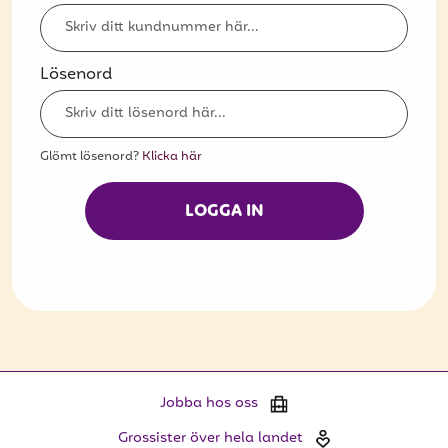
Bli kund
Hitta din grossist
Lösenord
Hållbarhet
Jobba hos oss
Glömt lösenord?
Klicka här
Kontakta oss
LOGGA IN
Om oss
Glassutbildningar
Event
Logga in
Jobba hos oss
Vill du få erbjudanden och vara den första
Grossister över hela landet