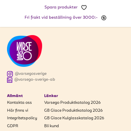
att få uppdateringar kring kampanjer?
Spara produkter
Ange din e-postadress nedan för att ta del av våra
nyheter och erbjudanden.
Fri frakt vid beställning över 3000:-
E-postadress
PRENUMERERA
@varsegosverige
@varsego-sverige-ab
Allmänt
Länkar
Kontakta oss
Varsego Produktkatalog 2026
Här finns vi
GB Glace Produktkatalog 2026
Integritetspolicy
GB Glace Kulglasskatalog 2026
GDPR
Bli kund