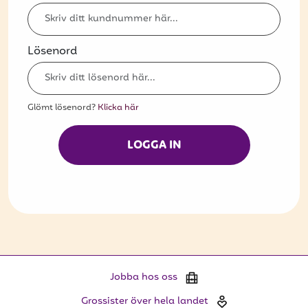
Bli kund
Hitta din grossist
Lösenord
Hållbarhet
Jobba hos oss
Glömt lösenord?
Klicka här
Kontakta oss
LOGGA IN
Om oss
Glassutbildningar
Event
Logga in
Jobba hos oss
Vill du få erbjudanden och vara den första
Grossister över hela landet