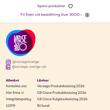
att få uppdateringar kring kampanjer?
Spara produkter
Ange din e-postadress nedan för att ta del av våra
nyheter och erbjudanden.
Fri frakt vid beställning över 3000:-
E-postadress
PRENUMERERA
@varsegosverige
@varsego-sverige-ab
Allmänt
Länkar
Kontakta oss
Varsego Produktkatalog 2026
Här finns vi
GB Glace Produktkatalog 2026
Integritetspolicy
GB Glace Kulglasskatalog 2026
GDPR
Bli kund