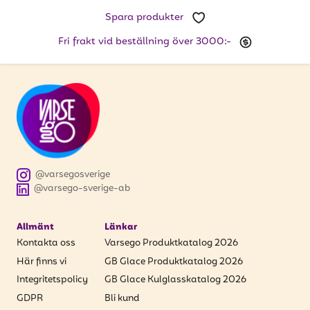
att få uppdateringar kring kampanjer?
Spara produkter
Ange din e-postadress nedan för att ta del av våra
nyheter och erbjudanden.
Fri frakt vid beställning över 3000:-
E-postadress
PRENUMERERA
@varsegosverige
@varsego-sverige-ab
Allmänt
Länkar
Kontakta oss
Varsego Produktkatalog 2026
Här finns vi
GB Glace Produktkatalog 2026
Integritetspolicy
GB Glace Kulglasskatalog 2026
GDPR
Bli kund