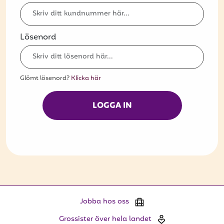
Bli kund
Hitta din grossist
Lösenord
Hållbarhet
Jobba hos oss
Glömt lösenord?
Klicka här
Kontakta oss
LOGGA IN
Om oss
Glassutbildningar
Event
Logga in
Jobba hos oss
Vill du få erbjudanden och vara den första
Grossister över hela landet