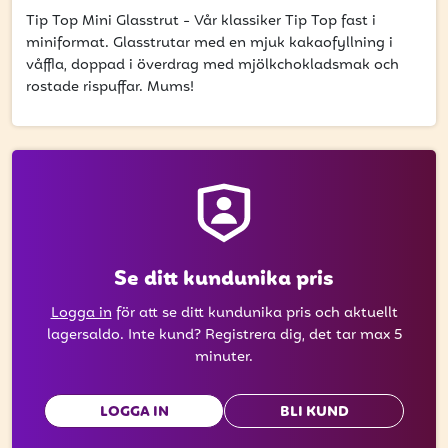
att få uppdateringar kring kampanjer?
Tip Top Mini Glasstrut - Vår klassiker Tip Top fast i
Ange din e-postadress nedan för att ta del av våra
miniformat. Glasstrutar med en mjuk kakaofyllning i
nyheter och erbjudanden.
våffla, doppad i överdrag med mjölkchokladsmak och
rostade rispuffar. Mums!
E-postadress
PRENUMERERA
Se ditt kundunika pris
Logga in
för att se ditt kundunika pris och aktuellt
lagersaldo. Inte kund? Registrera dig, det tar max 5
minuter.
LOGGA IN
BLI KUND