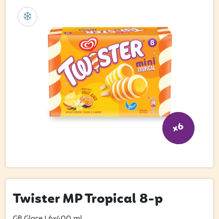
Bli kund
Hitta din grossist
Hållbarhet
Jobba hos oss
Kontakta oss
Om oss
x6
Glassutbildningar
Event
Logga in
Twister MP Tropical 8-p
Vill du få erbjudanden och vara den första
GB Glace
|
6x400 ml