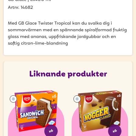
att få uppdateringar kring kampanjer?
Artnr. 14682
Ange din e-postadress nedan för att ta del av våra nyheter
och erbjudanden.
Med GB Glace Twister Tropical kan du svalka dig i
sommarvärmen med en spännande spiralformad fruktig
E-postadress
glass med ananas, uppfriskande jordgubbar och en
saftig citron-lime-blandning
PRENUMERERA
Liknande produkter
x6
x6