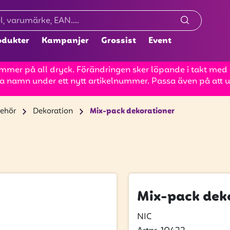
odukter
Kampanjer
Grossist
Event
mer på all dryck. Förändringen sker löpande i takt med at
a namn under ett nytt artikelnummer. Passa även på att up
behör
Dekoration
Mix-pack dekorationer
Mix-pack dek
NIC