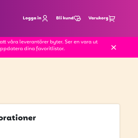
Logga in
Bli kund
Varukorg
t våra leverantörer byter. Ser en vara ut
pdatera dina favoritlistor.
orationer