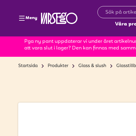
Meny
Våra pr
Pga ny pant uppdaterar vi under året artikelnum
att vara slut i lager? Den kan finnas med samm
Startsida
Produkter
Glass & slush
Glasstill