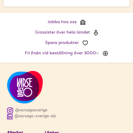
få uppdateringar kring kampanjer?
Ange din e-postadress nedan för att ta del av våra nyheter
och erbjudanden.
Jobba hos oss
E-postadress
Grossister över hela landet
Spara produkter
Fri frakt vid beställning över 3000:-
PRENUMERERA
@varsegosverige
@varsego-sverige-ab
Allmänt
Länkar