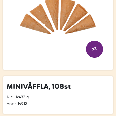
Bli kund
Hitta din grossist
Hållbarhet
Jobba hos oss
Kontakta oss
x1
Om oss
Glassutbildningar
Event
MINIVÅFFLA, 108st
Logga in
Nic
|
1x432 g
Artnr. 14912
Vill du få erbjudanden och vara den första att