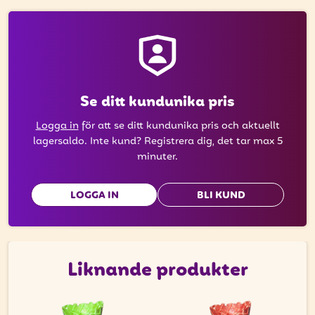
få uppdateringar kring kampanjer?
Ange din e-postadress nedan för att ta del av våra nyheter
och erbjudanden.
E-postadress
Se ditt kundunika pris
Logga in
för att se ditt kundunika pris och aktuellt
lagersaldo. Inte kund? Registrera dig, det tar max 5
PRENUMERERA
minuter.
LOGGA IN
BLI KUND
Liknande produkter