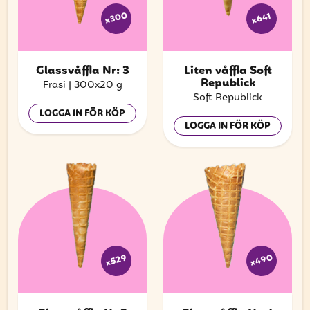
x300
x641
Glassvåffla Nr: 3
Liten våffla Soft
Republick
Frasi
|
300x20 g
Soft Republick
LOGGA IN FÖR KÖP
LOGGA IN FÖR KÖP
x490
x529