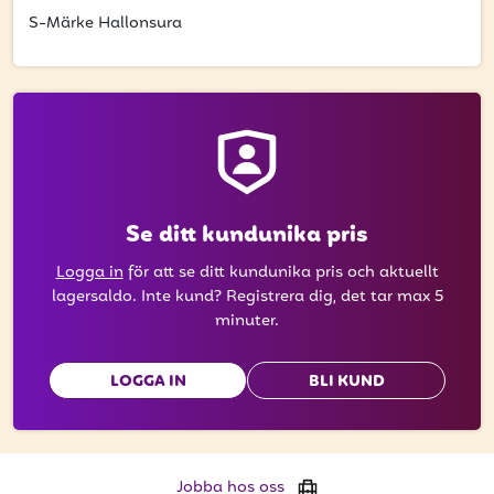
få uppdateringar kring kampanjer?
S-Märke Hallonsura
Ange din e-postadress nedan för att ta del av våra nyheter
och erbjudanden.
E-postadress
Se ditt kundunika pris
PRENUMERERA
Logga in
för att se ditt kundunika pris och aktuellt
lagersaldo. Inte kund? Registrera dig, det tar max 5
minuter.
LOGGA IN
BLI KUND
Jobba hos oss