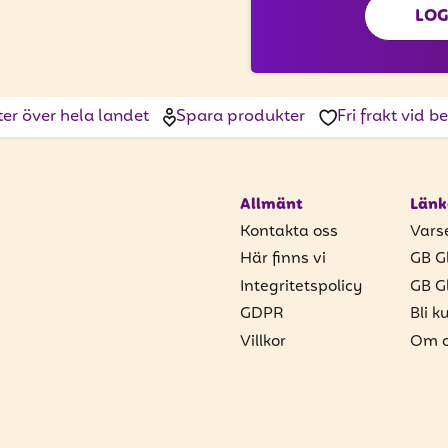
LOG
ter över hela landet
Spara produkter
Fri frakt vid 
Allmänt
Länk
Kontakta oss
Vars
Här finns vi
GB G
Integritetspolicy
GB G
GDPR
Bli k
Villkor
Om o