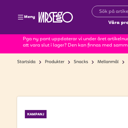
Meny
Våra pr
Pga ny pant uppdaterar vi under året artikelnum
att vara slut i lager? Den kan finnas med samm
Startsida
Produkter
Snacks
Mellanmål
KAMPANJ