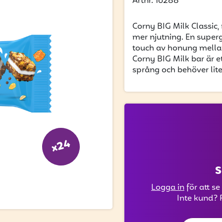
Artnr. 16288
Corny BIG Milk Classic,
mer njutning. En supe
touch av honung mella
Corny BIG Milk bar är e
språng och behöver lite
x24
S
Logga in
för att se
Inte kund? 