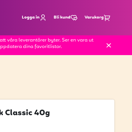
Logga in
Bli kund
Varukorg
t våra leverantörer byter. Ser en vara ut
pdatera dina favoritlistor.
k Classic 40g