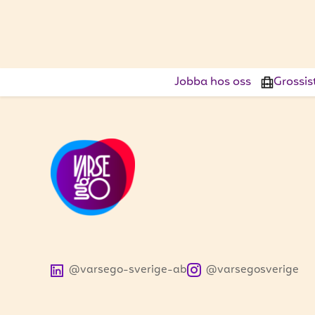
Jobba hos oss
Grossis
@varsego-sverige-ab
@varsegosverige