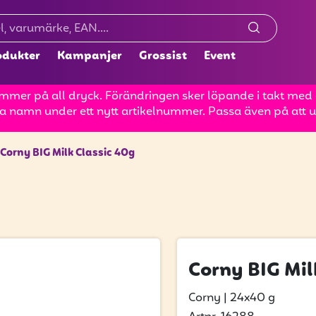
odukter
Kampanjer
Grossist
Event
mer på all dryck. Förändringen sker löpande i takt med at
a namn under ett nytt artikelnummer. Passa även på att up
Corny BIG Milk Classic 40g
Corny BIG Mil
Corny
|
24x40 g