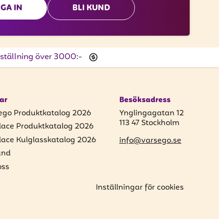
GA IN
BLI KUND
beställning över 3000:-
ar
Besöksadress
ego Produktkatalog 2026
Ynglingagatan 12
113 47 Stockholm
lace Produktkatalog 2026
lace Kulglasskatalog 2026
info@varsego.se
und
ss
Inställningar för cookies