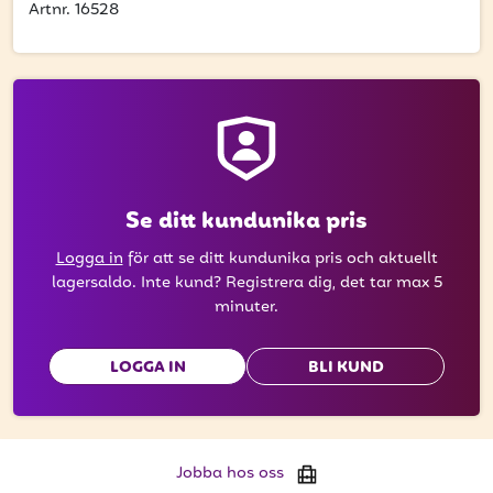
att få uppdateringar kring kampanjer?
Artnr. 16528
Ange din e-postadress nedan för att ta del av våra
nyheter och erbjudanden.
E-postadress
Se ditt kundunika pris
PRENUMERERA
Logga in
för att se ditt kundunika pris och aktuellt
lagersaldo. Inte kund? Registrera dig, det tar max 5
minuter.
LOGGA IN
BLI KUND
Jobba hos oss