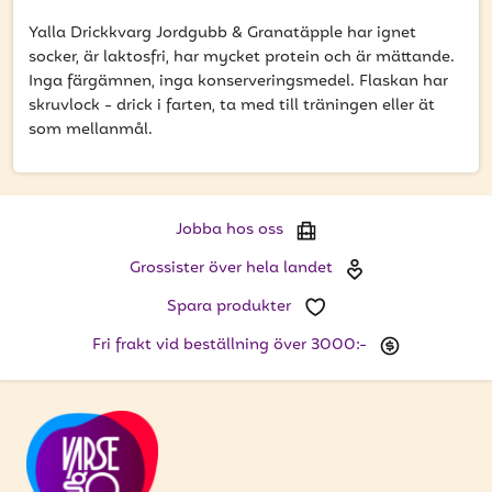
att få uppdateringar kring kampanjer?
Yalla Drickkvarg Jordgubb & Granatäpple har ignet
Ange din e-postadress nedan för att ta del av våra
socker, är laktosfri, har mycket protein och är mättande.
nyheter och erbjudanden.
Inga färgämnen, inga konserveringsmedel. Flaskan har
skruvlock - drick i farten, ta med till träningen eller ät
E-postadress
som mellanmål.
Jobba hos oss
PRENUMERERA
Grossister över hela landet
Spara produkter
Fri frakt vid beställning över 3000:-