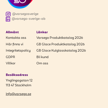
@varsegosverige
@varsego-sverige-ab
Allmänt
Länkar
Kontakta oss
Varsego Produktkatalog 2026
Här finns vi
GB Glace Produktkatalog 2026
Integritetspolicy
GB Glace Kulglasskatalog 2026
GDPR
Bli kund
Villkor
Om oss
Besöksadress
Ynglingagatan 12
113 47 Stockholm
info@varsego.se