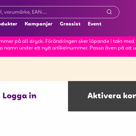
odukter
Kampanjer
Grossist
Event
mer på all dryck. Förändringen sker löpande i takt med at
a namn under ett nytt artikelnummer. Passa även på att up
Logga in
Aktivera ko