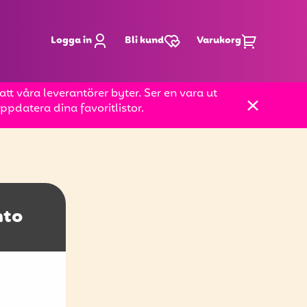
Logga in
Bli kund
Varukorg
t våra leverantörer byter. Ser en vara ut
pdatera dina favoritlistor.
nto