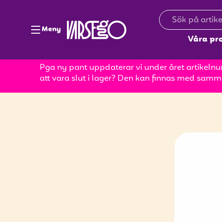
Meny
Våra pr
Pga ny pant uppdaterar vi under året artikelnum
att vara slut i lager? Den kan finnas med samm