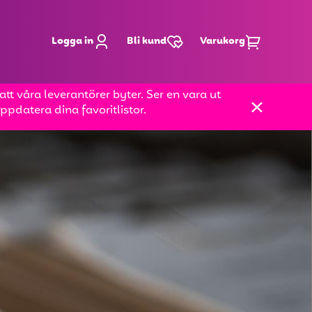
Logga in
Bli kund
Varukorg
t våra leverantörer byter. Ser en vara ut
pdatera dina favoritlistor.