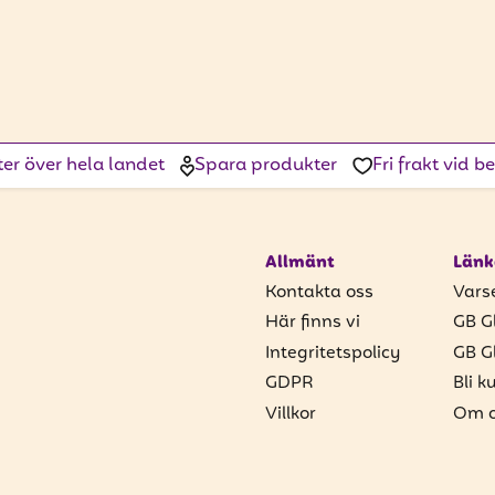
ter över hela landet
Spara produkter
Fri frakt vid 
Allmänt
Länk
Kontakta oss
Vars
Här finns vi
GB G
Integritetspolicy
GB G
GDPR
Bli k
Villkor
Om o