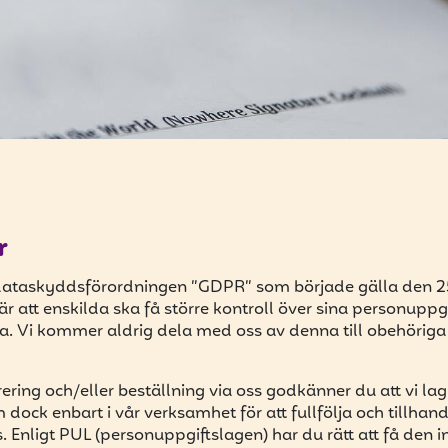
r
dataskyddsförordningen ”GDPR” som började gälla den 2
att enskilda ska få större kontroll över sina personuppgi
. Vi kommer aldrig dela med oss av denna till obehöriga el
ring och/eller beställning via oss godkänner du att vi la
 dock enbart i vår verksamhet för att fullfölja och tillha
. Enligt PUL (personuppgiftslagen) har du rätt att få den 