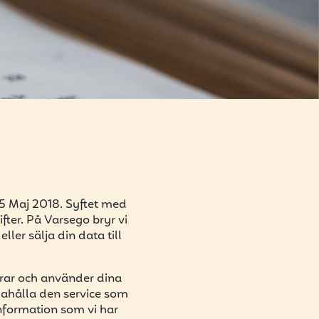
5 Maj 2018. Syftet med
fter. På Varsego bryr vi
ler sälja din data till
grar och använder dina
ndahålla den service som
information som vi har