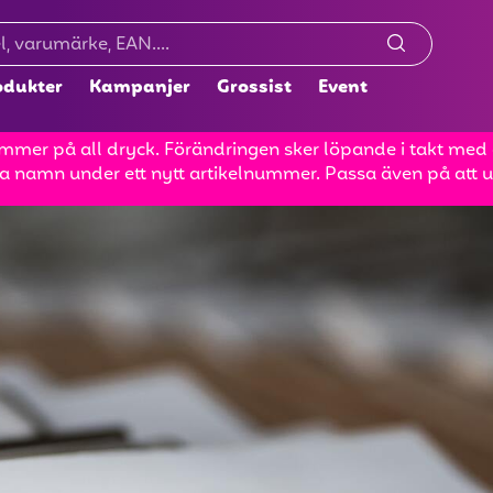
odukter
Kampanjer
Grossist
Event
mer på all dryck. Förändringen sker löpande i takt med at
a namn under ett nytt artikelnummer. Passa även på att up