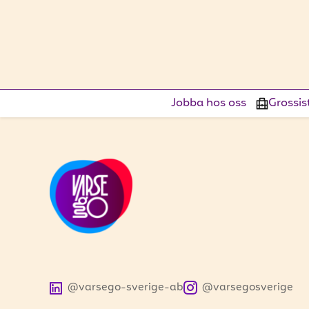
Jobba hos oss
Grossis
@varsego-sverige-ab
@varsegosverige