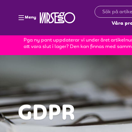
Meny
Våra pr
Pga ny pant uppdaterar vi under året artikelnum
att vara slut i lager? Den kan finnas med samm
GDPR