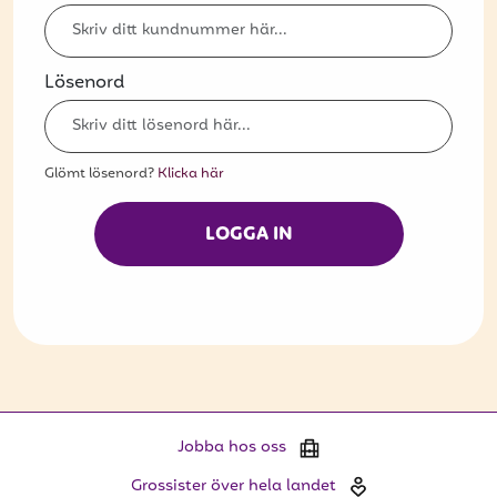
Bli kund
Hitta din grossist
Lösenord
Hållbarhet
Jobba hos oss
Glömt lösenord?
Klicka här
Kontakta oss
LOGGA IN
Om oss
Glassutbildningar
Event
Logga in
Jobba hos oss
Vill du få erbjudanden och vara den första
Grossister över hela landet