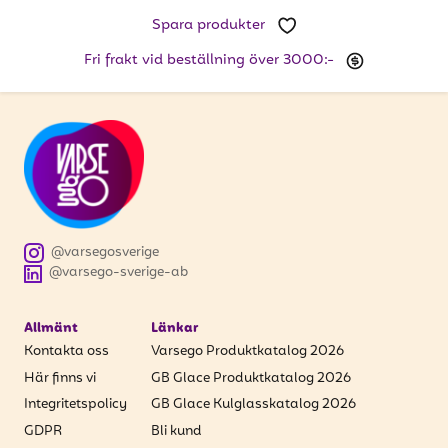
att få uppdateringar kring kampanjer?
Spara produkter
Ange din e-postadress nedan för att ta del av våra
nyheter och erbjudanden.
Fri frakt vid beställning över 3000:-
E-postadress
PRENUMERERA
@varsegosverige
@varsego-sverige-ab
Allmänt
Länkar
Kontakta oss
Varsego Produktkatalog 2026
Här finns vi
GB Glace Produktkatalog 2026
Integritetspolicy
GB Glace Kulglasskatalog 2026
GDPR
Bli kund