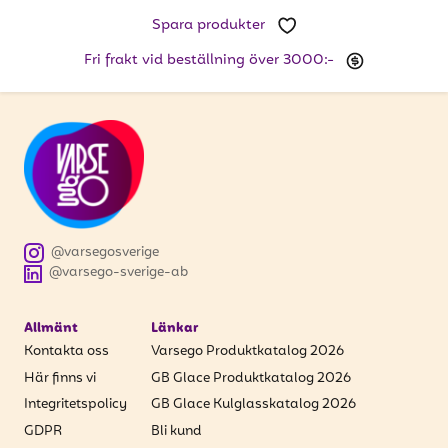
att få uppdateringar kring kampanjer?
Spara produkter
Ange din e-postadress nedan för att ta del av våra
nyheter och erbjudanden.
Fri frakt vid beställning över 3000:-
E-postadress
PRENUMERERA
@varsegosverige
@varsego-sverige-ab
Allmänt
Länkar
Kontakta oss
Varsego Produktkatalog 2026
Här finns vi
GB Glace Produktkatalog 2026
Integritetspolicy
GB Glace Kulglasskatalog 2026
GDPR
Bli kund