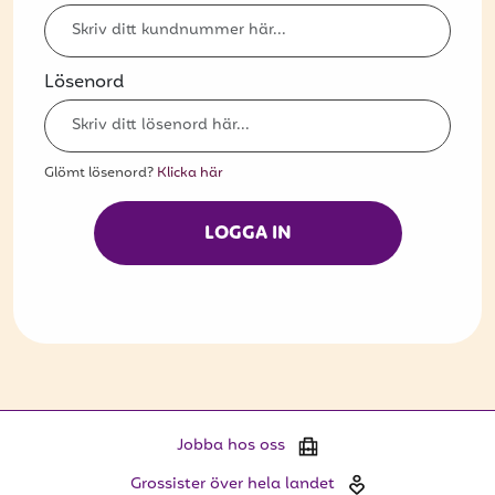
Bli kund
Hitta din grossist
Lösenord
Hållbarhet
Jobba hos oss
Glömt lösenord?
Klicka här
Kontakta oss
LOGGA IN
Om oss
Glassutbildningar
Event
Logga in
Jobba hos oss
Vill du få erbjudanden och vara den första
Grossister över hela landet