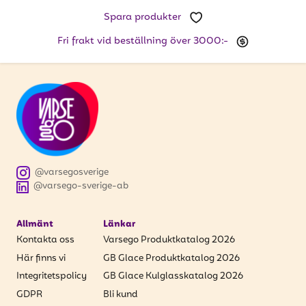
att få uppdateringar kring kampanjer?
Spara produkter
Ange din e-postadress nedan för att ta del av våra
nyheter och erbjudanden.
Fri frakt vid beställning över 3000:-
E-postadress
PRENUMERERA
@varsegosverige
@varsego-sverige-ab
Allmänt
Länkar
Kontakta oss
Varsego Produktkatalog 2026
Här finns vi
GB Glace Produktkatalog 2026
Integritetspolicy
GB Glace Kulglasskatalog 2026
GDPR
Bli kund