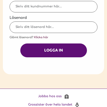
Bli kund
Hitta din grossist
Lösenord
Hållbarhet
Jobba hos oss
Glömt lösenord?
Klicka här
Kontakta oss
LOGGA IN
Om oss
Glassutbildningar
Event
Logga in
Jobba hos oss
Vill du få erbjudanden och vara den första
Grossister över hela landet