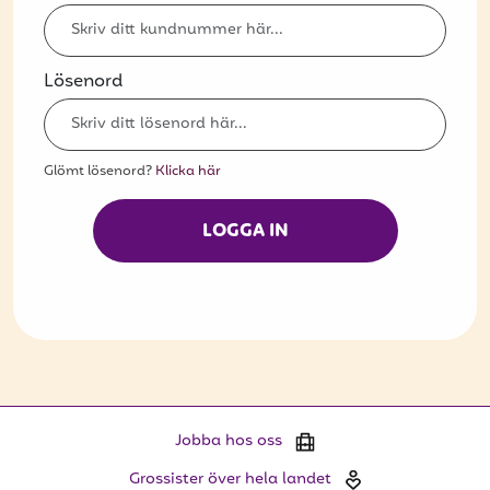
Bli kund
Hitta din grossist
Lösenord
Hållbarhet
Jobba hos oss
Glömt lösenord?
Klicka här
Kontakta oss
LOGGA IN
Om oss
Glassutbildningar
Event
Logga in
Jobba hos oss
Vill du få erbjudanden och vara den första
Grossister över hela landet