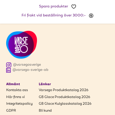
att få uppdateringar kring kampanjer?
Spara produkter
Ange din e-postadress nedan för att ta del av våra
nyheter och erbjudanden.
Fri frakt vid beställning över 3000:-
E-postadress
PRENUMERERA
@varsegosverige
@varsego-sverige-ab
Allmänt
Länkar
Kontakta oss
Varsego Produktkatalog 2026
Här finns vi
GB Glace Produktkatalog 2026
Integritetspolicy
GB Glace Kulglasskatalog 2026
GDPR
Bli kund