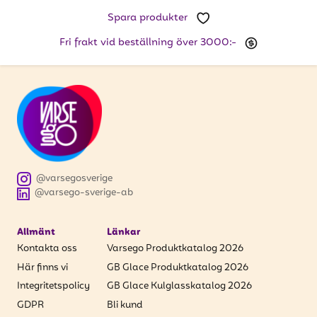
att få uppdateringar kring kampanjer?
Spara produkter
Ange din e-postadress nedan för att ta del av våra
nyheter och erbjudanden.
Fri frakt vid beställning över 3000:-
E-postadress
PRENUMERERA
@varsegosverige
@varsego-sverige-ab
Allmänt
Länkar
Kontakta oss
Varsego Produktkatalog 2026
Här finns vi
GB Glace Produktkatalog 2026
Integritetspolicy
GB Glace Kulglasskatalog 2026
GDPR
Bli kund