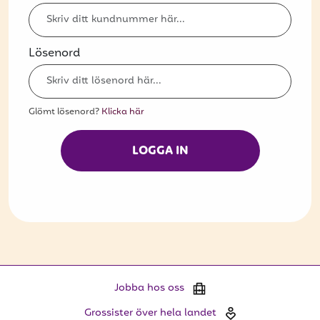
Bli kund
Hitta din grossist
Lösenord
Hållbarhet
Jobba hos oss
Glömt lösenord?
Klicka här
Kontakta oss
LOGGA IN
Om oss
Glassutbildningar
Event
Logga in
Jobba hos oss
Vill du få erbjudanden och vara den första
Grossister över hela landet