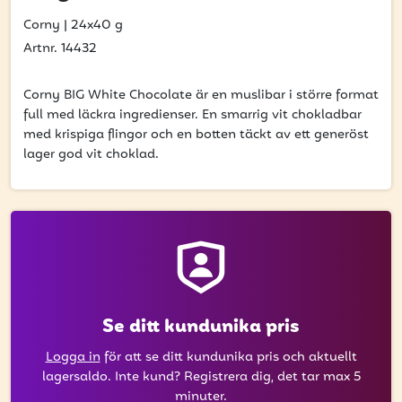
att få uppdateringar kring kampanjer?
Corny
|
24x40 g
Ange din e-postadress nedan för att ta del av våra
Artnr. 14432
nyheter och erbjudanden.
E-postadress
Corny BIG White Chocolate är en muslibar i större format
full med läckra ingredienser. En smarrig vit chokladbar
med krispiga flingor och en botten täckt av ett generöst
lager god vit choklad.
PRENUMERERA
Se ditt kundunika pris
Logga in
för att se ditt kundunika pris och aktuellt
lagersaldo. Inte kund? Registrera dig, det tar max 5
minuter.