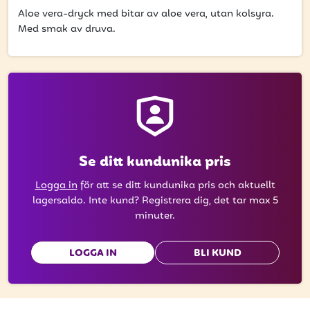
att få uppdateringar kring kampanjer?
Aloe vera-dryck med bitar av aloe vera, utan kolsyra.
Ange din e-postadress nedan för att ta del av våra
Med smak av druva.
nyheter och erbjudanden.
E-postadress
PRENUMERERA
Se ditt kundunika pris
Logga in
för att se ditt kundunika pris och aktuellt
lagersaldo. Inte kund? Registrera dig, det tar max 5
minuter.
LOGGA IN
BLI KUND