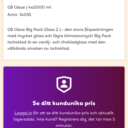
få uppdateringar kring kampanjer?
GB Glace
|
4x2000 ml
Ange din e-postadress nedan för att ta del av våra nyheter
Artnr. 14055
och erbjudanden.
GB Glace Big Pack Glass 2 L- den stora förpackningen
E-postadress
med mycket glass och lägre klimatavtryck! Big Pack
Ischoklad är en vanilj- och chokladglass med den
välkända smaken av ischoklad.
PRENUMERERA
Se ditt kundunika pris
Logga in
för att se ditt kundunika pris och aktuellt
lagersaldo. Inte kund? Registrera dig, det tar max 5
minuter.