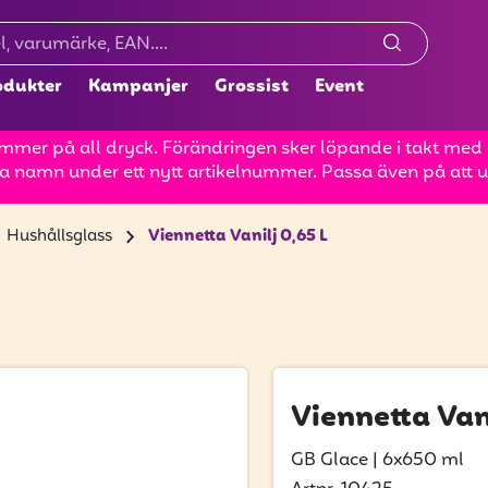
odukter
Kampanjer
Grossist
Event
mer på all dryck. Förändringen sker löpande i takt med at
a namn under ett nytt artikelnummer. Passa även på att up
Hushållsglass
Viennetta Vanilj 0,65 L
Viennetta Vani
GB Glace
|
6x650 ml