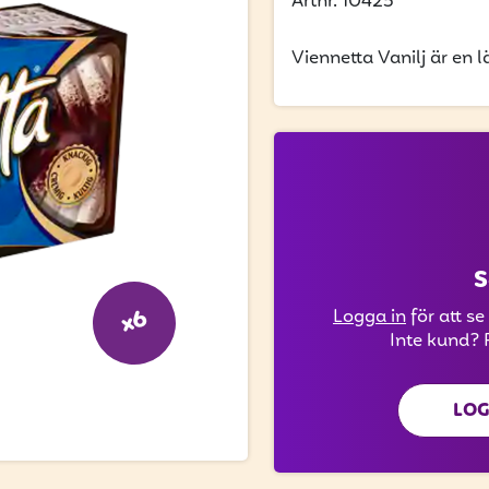
Artnr. 10425
Viennetta Vanilj är en 
S
x6
Logga in
för att se
Inte kund? 
LOG