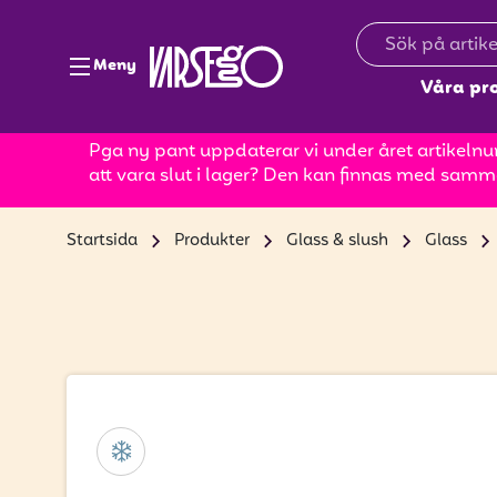
Meny
Våra pr
Pga ny pant uppdaterar vi under året artikelnum
att vara slut i lager? Den kan finnas med samm
Startsida
Produkter
Glass & slush
Glass