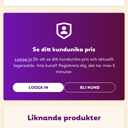
få uppdateringar kring kampanjer?
Ange din e-postadress nedan för att ta del av våra nyheter
och erbjudanden.
E-postadress
Se ditt kundunika pris
Logga in
för att se ditt kundunika pris och aktuellt
PRENUMERERA
lagersaldo. Inte kund? Registrera dig, det tar max 5
minuter.
LOGGA IN
BLI KUND
Liknande produkter