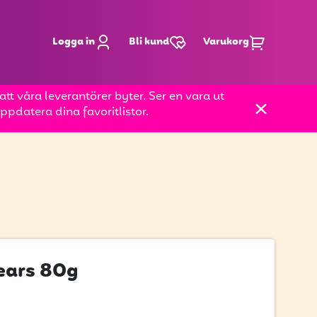
Logga in
Bli kund
Varukorg
t våra leverantörer byter. Ser en vara ut
pdatera dina favoritlistor.
ears 80g