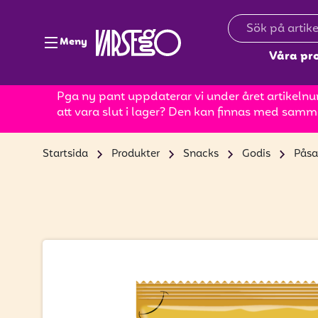
Meny
Våra pr
Pga ny pant uppdaterar vi under året artikelnum
att vara slut i lager? Den kan finnas med samm
Startsida
Produkter
Snacks
Godis
Påsa