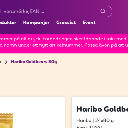
odukter
Kampanjer
Grossist
Event
mer på all dryck. Förändringen sker löpande i takt med at
a namn under ett nytt artikelnummer. Passa även på att up
r
Haribo Goldbears 80g
Haribo Goldb
Haribo
|
24x80 g