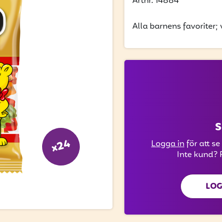
Artnr. 14884
Alla barnens favoriter
S
x24
Logga in
för att se
Inte kund? 
LOG