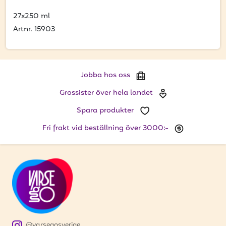
få uppdateringar kring kampanjer?
27x250 ml
Ange din e-postadress nedan för att ta del av våra nyheter
och erbjudanden.
Artnr. 15903
E-postadress
Jobba hos oss
Grossister över hela landet
PRENUMERERA
Spara produkter
Fri frakt vid beställning över 3000:-
@varsegosverige