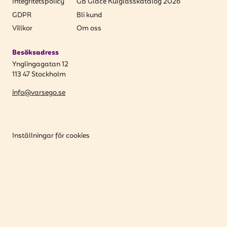
Integritetspolicy
GB Glace Kulglasskatalog 2026
GDPR
Bli kund
Villkor
Om oss
Besöksadress
Ynglingagatan 12
113 47 Stockholm
info@varsego.se
Inställningar för cookies