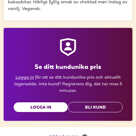
få uppdateringar kring kampanjer?
kakaobitar. Härligt fyllig smak av choklad men inslag av
vanilj. Vegansk.
Ange din e-postadress nedan för att ta del av våra nyheter
och erbjudanden.
E-postadress
PRENUMERERA
Se ditt kundunika pris
Logga in
för att se ditt kundunika pris och aktuellt
lagersaldo. Inte kund? Registrera dig, det tar max 5
minuter.
LOGGA IN
BLI KUND