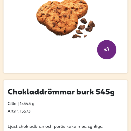
Bli kund
Hitta din grossist
Hållbarhet
Jobba hos oss
x1
Kontakta oss
Om oss
Glassutbildningar
Chokladdrömmar burk 545g
Event
Logga in
Gille
|
1x545 g
Artnr. 15573
Vill du få erbjudanden och vara den första att
Ljust chokladbrun och porös kaka med synliga