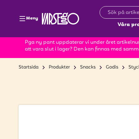
Meny
Våra pr
Pga ny pant uppdaterar vi under året artikelnum
att vara slut i lager? Den kan finnas med samm
Startsida
Produkter
Snacks
Godis
Styc