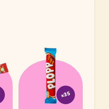
6
x35