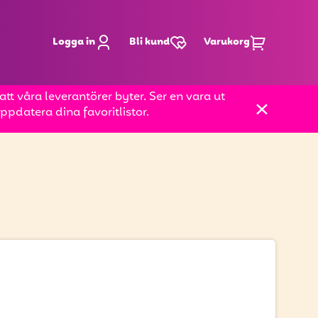
Logga in
Bli kund
Varukorg
t våra leverantörer byter. Ser en vara ut
pdatera dina favoritlistor.