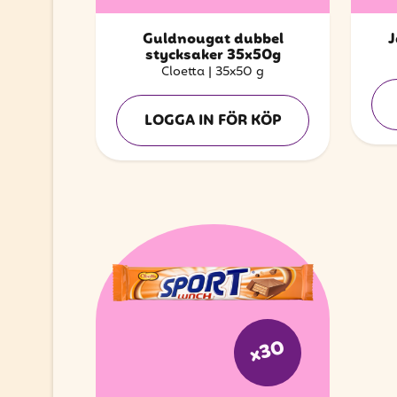
Guldnougat dubbel
J
stycksaker 35x50g
Cloetta
|
35x50 g
LOGGA IN FÖR KÖP
x30