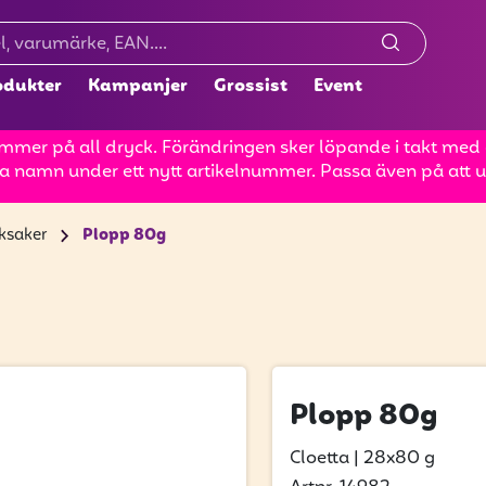
odukter
Kampanjer
Grossist
Event
mer på all dryck. Förändringen sker löpande i takt med at
a namn under ett nytt artikelnummer. Passa även på att up
ksaker
Plopp 80g
Plopp 80g
Cloetta
|
28x80 g