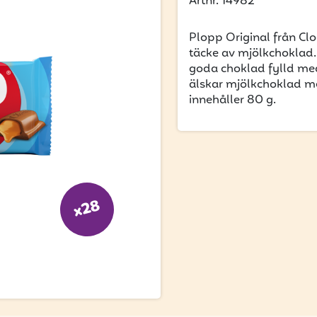
Artnr. 14982
Plopp Original från Cloe
täcke av mjölkchoklad.
goda choklad fylld med
älskar mjölkchoklad me
innehåller 80 g.
x28