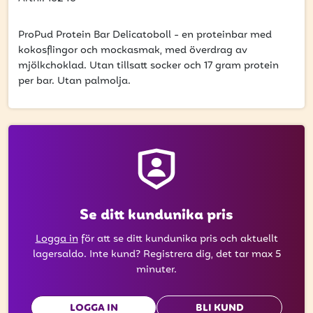
att få uppdateringar kring kampanjer?
Ange din e-postadress nedan för att ta del av våra
ProPud Protein Bar Delicatoboll - en proteinbar med
nyheter och erbjudanden.
kokosflingor och mockasmak, med överdrag av
mjölkchoklad. Utan tillsatt socker och 17 gram protein
E-postadress
per bar. Utan palmolja.
PRENUMERERA
Se ditt kundunika pris
Logga in
för att se ditt kundunika pris och aktuellt
lagersaldo. Inte kund? Registrera dig, det tar max 5
minuter.
LOGGA IN
BLI KUND