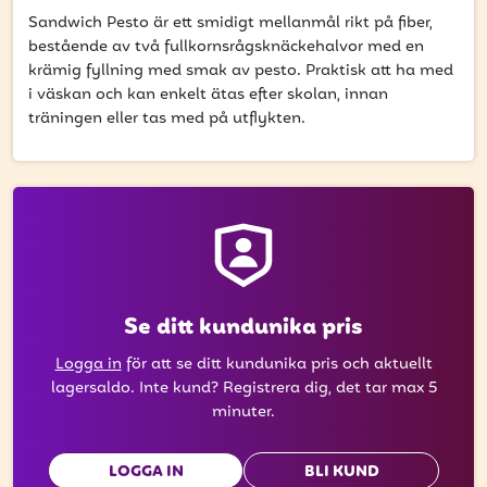
att få uppdateringar kring kampanjer?
Sandwich Pesto är ett smidigt mellanmål rikt på fiber,
Ange din e-postadress nedan för att ta del av våra
bestående av två fullkornsrågsknäckehalvor med en
nyheter och erbjudanden.
krämig fyllning med smak av pesto. Praktisk att ha med
i väskan och kan enkelt ätas efter skolan, innan
E-postadress
träningen eller tas med på utflykten.
PRENUMERERA
Se ditt kundunika pris
Logga in
för att se ditt kundunika pris och aktuellt
lagersaldo. Inte kund? Registrera dig, det tar max 5
minuter.
LOGGA IN
BLI KUND