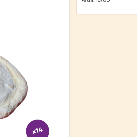
Artnr. 16700
x14