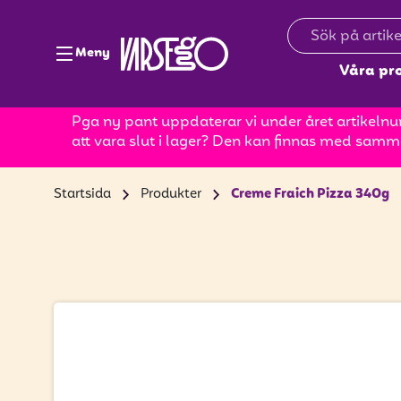
Meny
Våra pr
Pga ny pant uppdaterar vi under året artikelnum
att vara slut i lager? Den kan finnas med samm
Startsida
Produkter
Creme Fraich Pizza 340g