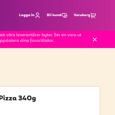
Logga in
Bli kund
Varukorg
t våra leverantörer byter. Ser en vara ut
pdatera dina favoritlistor.
 Pizza 340g