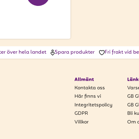
ter över hela landet
Spara produkter
Fri frakt vid 
Allmänt
Länk
Kontakta oss
Vars
Här finns vi
GB G
Integritetspolicy
GB G
GDPR
Bli k
Villkor
Om o