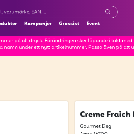
odukter
Kampanjer
Grossist
Event
mer på all dryck. Förändringen sker löpande i takt med at
a namn under ett nytt artikelnummer. Passa även på att up
Creme Fraich
Gourmet Deg