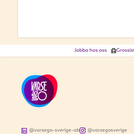
Jobba hos oss
Grossis
@varsego-sverige-ab
@varsegosverige