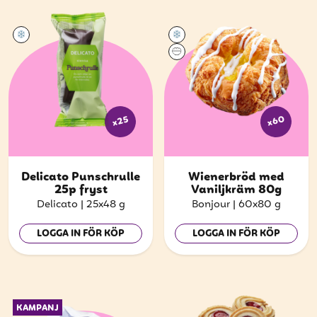
x60
x25
Delicato Punschrulle
Wienerbröd med
25p fryst
Vaniljkräm 80g
Delicato
|
25x48 g
Bonjour
|
60x80 g
LOGGA IN FÖR KÖP
LOGGA IN FÖR KÖP
KAMPANJ