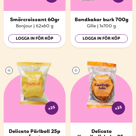
Smörcroissant 60gr
Bondkakor burk 700g
Bonjour
|
62x60 g
Gille
|
1x700 g
LOGGA IN FÖR KÖP
LOGGA IN FÖR KÖP
x25
x25
Delicato Pärlboll 25p
Delicato