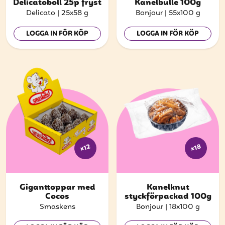
att få uppdateringar kring kampanjer?
Delicatoboll 25p fryst
Kanelbulle 100g
Delicato
|
25x58 g
Bonjour
|
55x100 g
Ange din e-postadress nedan för att ta del av våra
nyheter och erbjudanden.
LOGGA IN FÖR KÖP
LOGGA IN FÖR KÖP
E-postadress
PRENUMERERA
x12
x18
Giganttoppar med
Kanelknut
Cocos
styckförpackad 100g
Smaskens
Bonjour
|
18x100 g