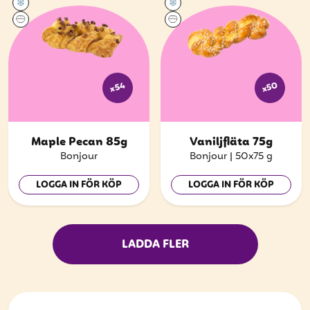
x50
x54
Maple Pecan 85g
Vaniljfläta 75g
Bonjour
Bonjour
|
50x75 g
LOGGA IN FÖR KÖP
LOGGA IN FÖR KÖP
LADDA FLER