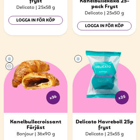
fryst
Kanelbullekaka 25-
pack Fryst
Delicato
|
25x58 g
Delicato
|
25x50 g
LOGGA IN FÖR KÖP
LOGGA IN FÖR KÖP
x36
x25
Kanelbullecroissant
Delicato Havreboll 25p
Förjäst
fryst
Bonjour
|
36x90 g
Delicato
|
25x55 g