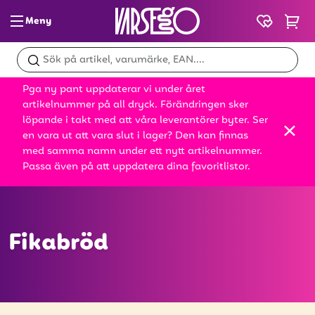
Meny
Glass & slush
Pga ny pant uppdaterar vi under året
Dryck
artikelnummer på all dryck. Förändringen sker
löpande i takt med att våra leverantörer byter. Ser
Snacks
en vara ut att vara slut i lager? Den kan finnas
med samma namn under ett nytt artikelnummer.
Mat
Passa även på att uppdatera dina favoritlistor.
Bröd
Leksaker
Fikabröd
Kampanjer