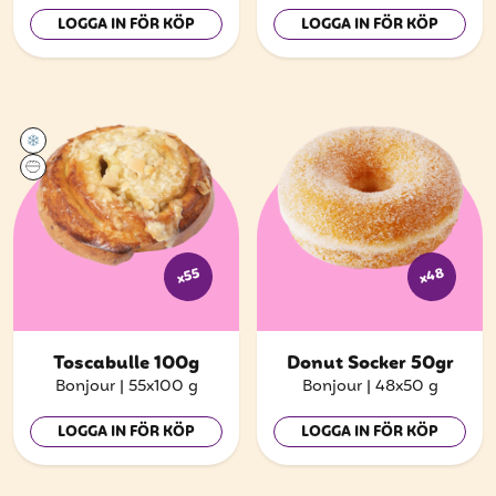
LOGGA IN FÖR KÖP
LOGGA IN FÖR KÖP
x48
x55
Toscabulle 100g
Donut Socker 50gr
Bonjour
|
55x100 g
Bonjour
|
48x50 g
LOGGA IN FÖR KÖP
LOGGA IN FÖR KÖP