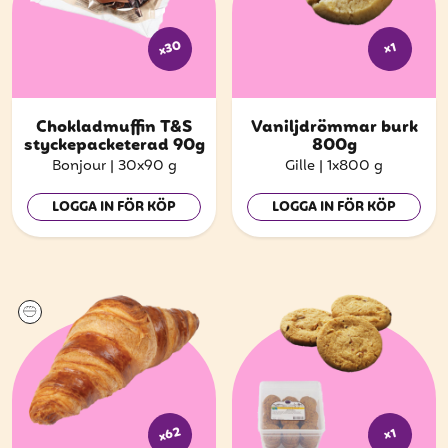
x30
x1
Chokladmuffin T&S
Vaniljdrömmar burk
styckepacketerad 90g
800g
Bonjour
|
30x90 g
Gille
|
1x800 g
LOGGA IN FÖR KÖP
LOGGA IN FÖR KÖP
x62
x1