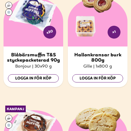
x30
x1
Blåbärsmuffin T&S
Hallonkransar burk
styckepacketerad 90g
800g
Bonjour
|
30x90 g
Gille
|
1x800 g
LOGGA IN FÖR KÖP
LOGGA IN FÖR KÖP
KAMPANJ