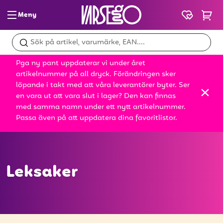
Meny
Glass & slush
Pga ny pant uppdaterar vi under året
Dryck
artikelnummer på all dryck. Förändringen sker
löpande i takt med att våra leverantörer byter. Ser
Snacks
en vara ut att vara slut i lager? Den kan finnas
med samma namn under ett nytt artikelnummer.
Mat
Passa även på att uppdatera dina favoritlistor.
Bröd
Leksaker
Leksaker
Kampanjer