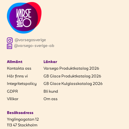
att få uppdateringar kring kampanjer?
Ange din e-postadress nedan för att ta del av våra
nyheter och erbjudanden.
E-postadress
@varsegosverige
@varsego-sverige-ab
PRENUMERERA
Allmänt
Länkar
Kontakta oss
Varsego Produktkatalog 2026
Här finns vi
GB Glace Produktkatalog 2026
Integritetspolicy
GB Glace Kulglasskatalog 2026
GDPR
Bli kund
Villkor
Om oss
Besöksadress
Ynglingagatan 12
113 47 Stockholm