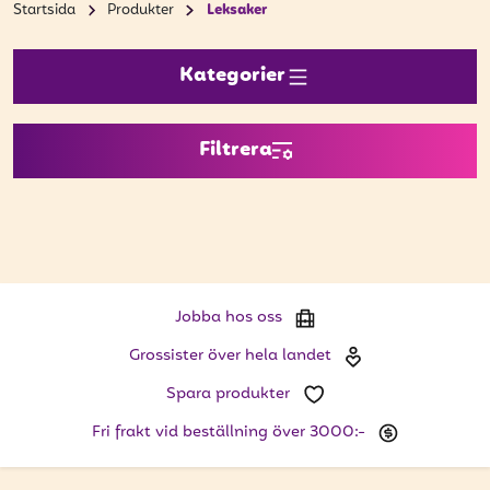
Bli kund
Leksaker
Startsida
Produkter
Hitta din grossist
Kategorier
Hållbarhet
Jobba hos oss
Filtrera
Kontakta oss
Om oss
Glassutbildningar
Jobba hos oss
Event
Grossister över hela landet
Logga in
Spara produkter
Fri frakt vid beställning över 3000:-
Vill du få erbjudanden och vara den första