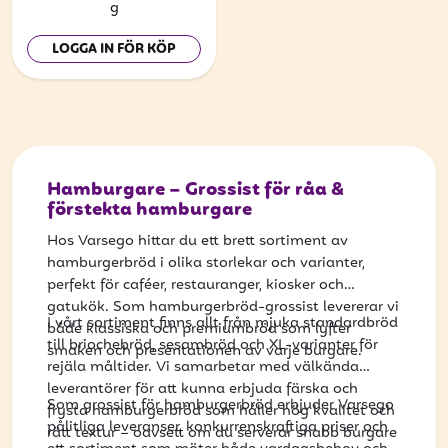
g
LOGGA IN FÖR KÖP
Hamburgare – Grossist för råa &
förstekta hamburgare
Hos Varsego hittar du ett brett sortiment av
hamburgerbröd i olika storlekar och varianter,
perfekt för caféer, restauranger, kiosker och
gatukök. Som hamburgerbröd-grossist levererar vi
I vårt sortiment finns allt från mjuka standardbröd
både klassiska och premiumbröd som lyfter
till briochebröd, sesambröd och XL-varianter för
smaken och presentationen av varje burgare.
rejäla måltider. Vi samarbetar med välkända
leverantörer för att kunna erbjuda färska och
Som grossist för hamburgerbröd erbjuder Varsego
frysta hamburgerbröd som håller hög kvalitet och
pålitliga leveranser, konkurrenskraftiga priser och
rätt textur – oavsett om du serverar snabb burgare