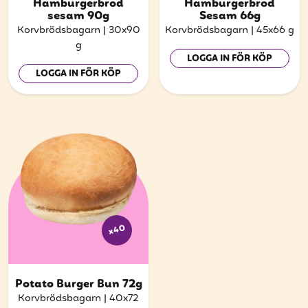
att få uppdateringar kring kampanjer?
Hamburgerbröd
Hamburgerbröd
sesam 90g
Sesam 66g
Ange din e-postadress nedan för att ta del av våra
Korvbrödsbagarn
|
30x90
Korvbrödsbagarn
|
45x66 g
nyheter och erbjudanden.
g
LOGGA IN FÖR KÖP
E-postadress
LOGGA IN FÖR KÖP
PRENUMERERA
x40
Potato Burger Bun 72g
Korvbrödsbagarn
|
40x72