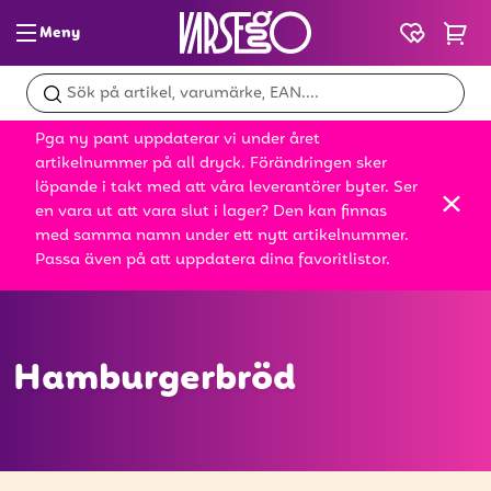
Meny
Glass & slush
Pga ny pant uppdaterar vi under året
Dryck
artikelnummer på all dryck. Förändringen sker
löpande i takt med att våra leverantörer byter. Ser
Snacks
en vara ut att vara slut i lager? Den kan finnas
med samma namn under ett nytt artikelnummer.
Mat
Passa även på att uppdatera dina favoritlistor.
Bröd
Leksaker
Hamburgerbröd
Kampanjer