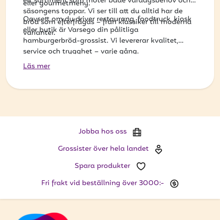
ett sortiment som möter både vardagsbehov och
eller gourmetmeny.
säsongens toppar. Vi ser till att du alltid har de
Oavsett om du driver restaurang, foodtruck, kiosk
bröd som efterfrågas – från klassiker till moderna
eller butik är Varsego din pålitliga
varianter.
hamburgerbröd-grossist. Vi levererar kvalitet,
service och trygghet – varje gång.
Läs mer
Jobba hos oss
Grossister över hela landet
Spara produkter
Fri frakt vid beställning över 3000:-