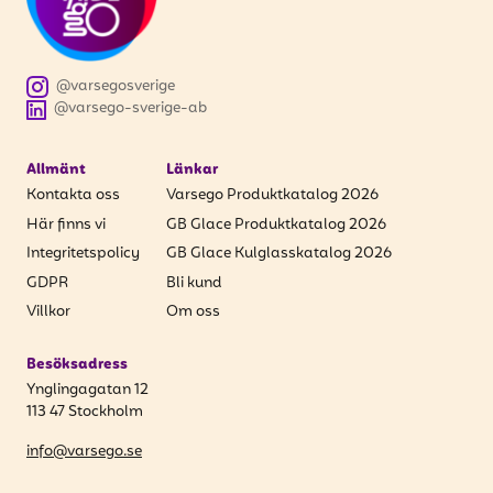
att få uppdateringar kring kampanjer?
Ange din e-postadress nedan för att ta del av våra
nyheter och erbjudanden.
@varsegosverige
@varsego-sverige-ab
E-postadress
Allmänt
Länkar
Kontakta oss
Varsego Produktkatalog 2026
Här finns vi
GB Glace Produktkatalog 2026
PRENUMERERA
Integritetspolicy
GB Glace Kulglasskatalog 2026
GDPR
Bli kund
Villkor
Om oss
Besöksadress
Ynglingagatan 12
113 47 Stockholm
info@varsego.se