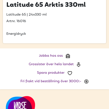
Bli kund
Latitude 65 Arktis 330ml
Hitta din grossist
Latitude 65
|
24x330 ml
Artnr. 16016
Hållbarhet
Jobba hos oss
Energidryck
Kontakta oss
Om oss
Jobba hos oss
Glassutbildningar
Grossister över hela landet
Spara produkter
Event
Fri frakt vid beställning över 3000:-
Logga in
Vill du få erbjudanden och vara den första