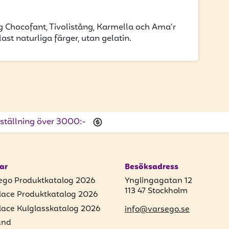
g Chocofant, Tivolistång, Karmella och Ama'r
ast naturliga färger, utan gelatin.
beställning över 3000:-
ar
Besöksadress
ego Produktkatalog 2026
Ynglingagatan 12
113 47 Stockholm
lace Produktkatalog 2026
lace Kulglasskatalog 2026
info@varsego.se
und