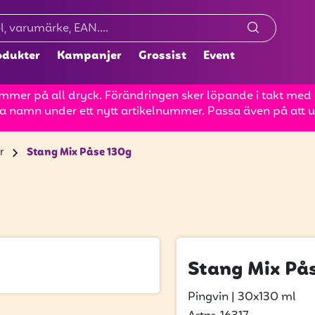
odukter
Kampanjer
Grossist
Event
mer på all dryck. Förändringen sker löpande i takt med at
a namn under ett nytt artikelnummer. Passa även på att up
r
Stang Mix Påse 130g
Stang Mix På
Pingvin
|
30x130 ml