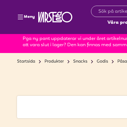
Meny
Våra pr
Pga ny pant uppdaterar vi under året artikelnum
att vara slut i lager? Den kan finnas med samm
Startsida
Produkter
Snacks
Godis
Påsa