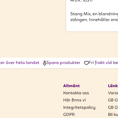
Artnr. 16317
Stang Mix, en blandnin
stången. Innehåller end
ter över hela landet
Spara produkter
Fri frakt vid 
Allmänt
Länk
Kontakta oss
Vars
Här finns vi
GB G
Integritetspolicy
GB G
GDPR
Bli k