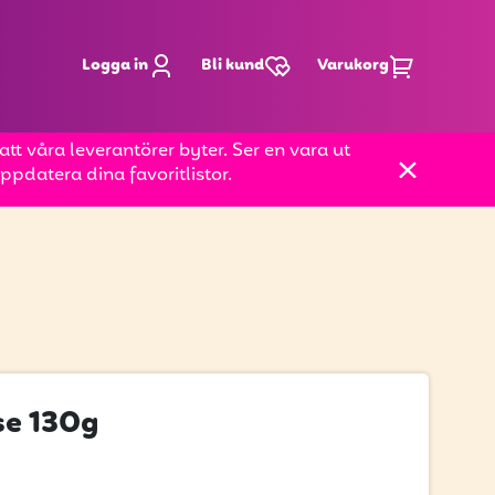
Logga in
Bli kund
Varukorg
t våra leverantörer byter. Ser en vara ut
pdatera dina favoritlistor.
se 130g