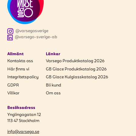
att få uppdateringar kring kampanjer?
Ange din e-postadress nedan för att ta del av våra
nyheter och erbjudanden.
@varsegosverige
E-postadress
@varsego-sverige-ab
Allmänt
Länkar
Kontakta oss
Varsego Produktkatalog 2026
PRENUMERERA
Här finns vi
GB Glace Produktkatalog 2026
Integritetspolicy
GB Glace Kulglasskatalog 2026
GDPR
Bli kund
Villkor
Om oss
Besöksadress
Ynglingagatan 12
113 47 Stockholm
info@varsego.se