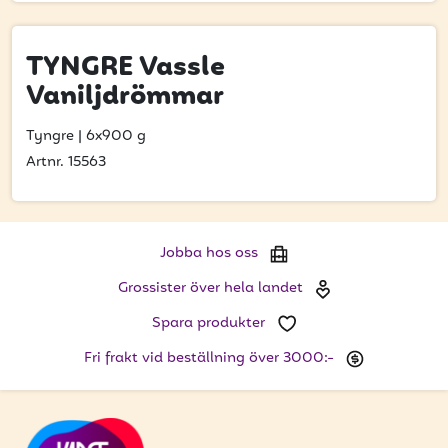
Bli kund
Hitta din grossist
TYNGRE Vassle
Vaniljdrömmar
Hållbarhet
Jobba hos oss
Tyngre
|
6x900 g
Artnr. 15563
Kontakta oss
Om oss
Jobba hos oss
Glassutbildningar
Grossister över hela landet
Event
Spara produkter
Logga in
Fri frakt vid beställning över 3000:-
Vill du få erbjudanden och vara den första