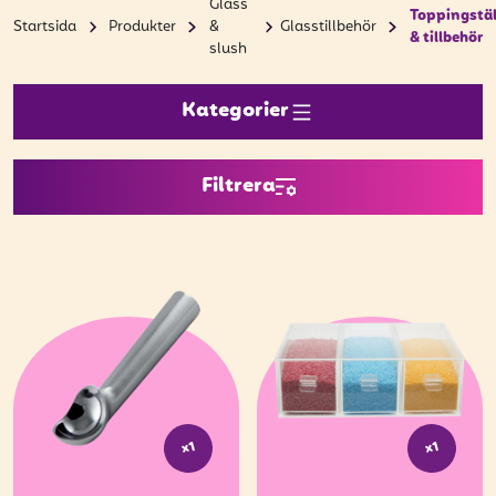
Bli kund
Glass
Toppingstäl
Startsida
Produkter
&
Glasstillbehör
& tillbehör
Hitta din grossist
slush
Hållbarhet
Kategorier
Jobba hos oss
Filtrera
Kontakta oss
Om oss
Glassutbildningar
Event
Logga in
x1
x1
Vill du få erbjudanden och vara den första