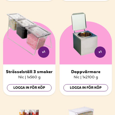
x1
x1
Strösselställ 3 smaker
Doppvärmare
Nic
|
1x560 g
Nic
|
1x2100 g
LOGGA IN FÖR KÖP
LOGGA IN FÖR KÖP