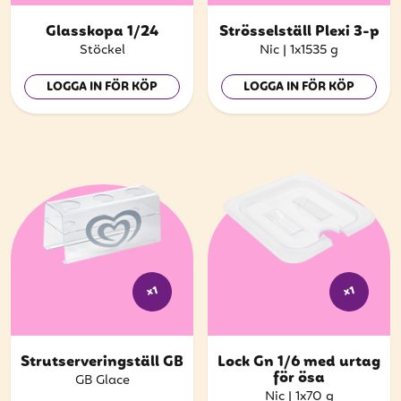
att få uppdateringar kring kampanjer?
Glasskopa 1/24
Strösselställ Plexi 3-p
Ange din e-postadress nedan för att ta del av våra
Stöckel
Nic
|
1x1535 g
nyheter och erbjudanden.
LOGGA IN FÖR KÖP
LOGGA IN FÖR KÖP
E-postadress
PRENUMERERA
x1
x1
Strutserveringställ GB
Lock Gn 1/6 med urtag
för ösa
GB Glace
Nic
|
1x70 g