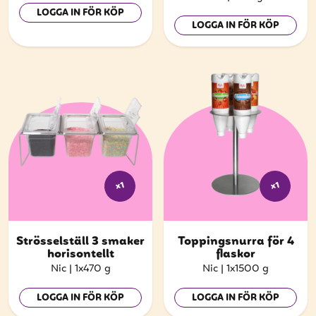
LOGGA IN FÖR KÖP
LOGGA IN FÖR KÖP
x1
x1
Strösselställ 3 smaker
Toppingsnurra för 4
horisontellt
flaskor
Nic
|
1x470 g
Nic
|
1x1500 g
LOGGA IN FÖR KÖP
LOGGA IN FÖR KÖP