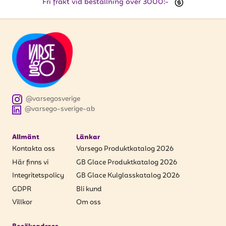
Fri frakt vid beställning över 3000:-
@varsegosverige
@varsego-sverige-ab
Allmänt
Länkar
Kontakta oss
Varsego Produktkatalog 2026
Här finns vi
GB Glace Produktkatalog 2026
Integritetspolicy
GB Glace Kulglasskatalog 2026
GDPR
Bli kund
Villkor
Om oss