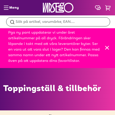
Meny
Glass & slush
Pga ny pant uppdaterar vi under året
Dryck
artikelnummer på all dryck. Förändringen sker
löpande i takt med att våra leverantörer byter. Ser
Snacks
en vara ut att vara slut i lager? Den kan finnas med
samma namn under ett nytt artikelnummer. Passa
Mat
även på att uppdatera dina favoritlistor.
Bröd
Leksaker
Toppingställ & tillbehör
Kampanjer