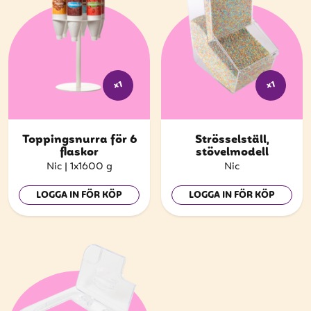
x1
x1
Toppingsnurra för 6
Strösselställ,
flaskor
stövelmodell
Nic
|
1x1600 g
Nic
LOGGA IN FÖR KÖP
LOGGA IN FÖR KÖP